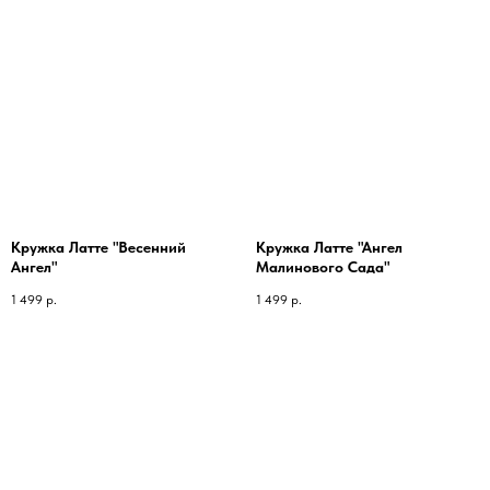
Кружка Латте "Весенний
Кружка Латте "Ангел
Ангел"
Малинового Сада"
1 499
р.
1 499
р.