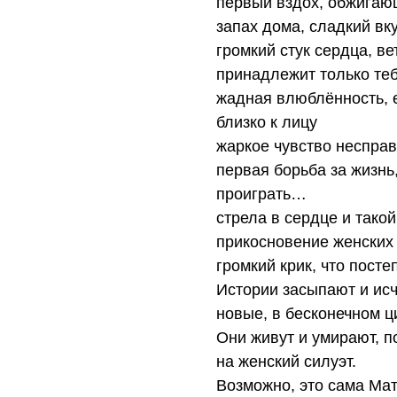
первый вздох, обжигающ
запах дома, сладкий вк
громкий стук сердца, ве
принадлежит только те
жадная влюблённость, е
близко к лицу
жаркое чувство неспра
первая борьба за жизнь,
проиграть…
стрела в сердце и тако
прикосновение женских 
громкий крик, что пост
Истории засыпают и исч
новые, в бесконечном 
Они живут и умирают, п
на женский силуэт.
Возможно, это сама Мат