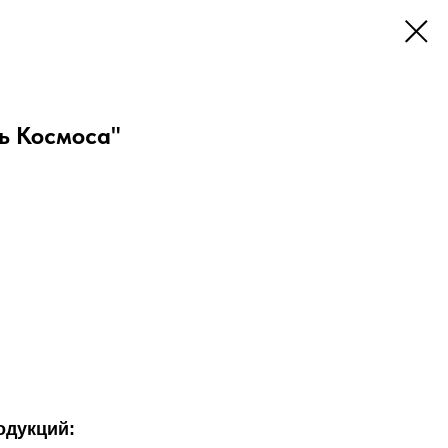
ь Космоса"
одукций: