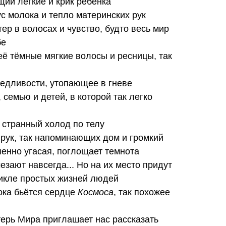
ий лёгкие и крик ребёнка
ус молока и тепло материнских рук
тер в волосах и чувство, будто весь мир
бе
ё тёмные мягкие волосы и ресницы, так
ведливости, утопающее в гневе
 семью и детей, в которой так легко
й странный холод по телу
рук, так напоминающих дом и громкий
епенно угасая, поглощает темнота
езают навсегда... Но на их место придут
цикле простых жизней людей
ока бьётся сердце
Космоса
, так похожее
ерь Мира приглашает нас рассказать