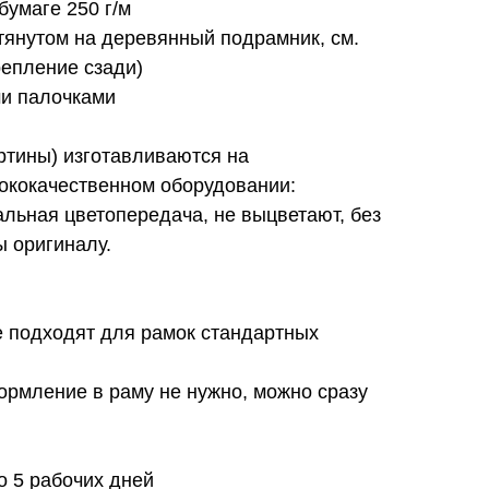
бумаге 250 г/м
атянутом на деревянный подрамник, см.
репление сзади)
ми палочками
ртины) изготавливаются на
кокачественном оборудовании:
льная цветопередача, не выцветают, без
ы оригиналу.
е подходят для рамок стандартных
формление в раму не нужно, можно сразу
до 5 рабочих дней