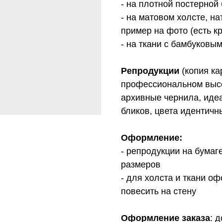
- на плотной постерной 
- на матовом холсте, н
пример на фото (есть к
- на ткани с бамбуковы
Репродукции
(копия ка
профессиональном высо
архивные чернила, идеа
бликов, цвета идентичн
Оформление:
- репродукции на бумаг
размеров
- для холста и ткани о
повесить на стену
Оформление заказа
: 