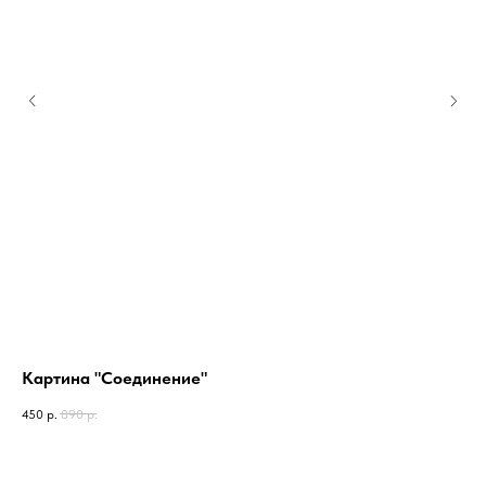
Картина "Соединение"
Ка
450
р.
890
р.
450