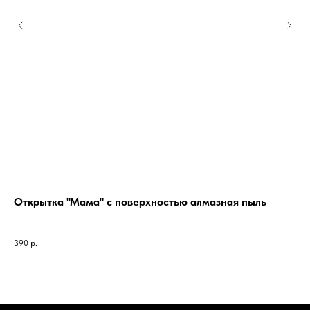
Открытка "Мама" с поверхностью алмазная пыль
На
6 ш
дом
390
р.
1 2
Все